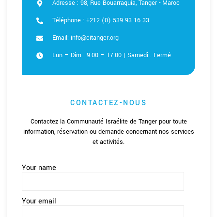
Adresse : 98, Rue Bouarraquia, Tanger - Maroc
Téléphone : +212 (0) 539 93 16 33
Email: info@citanger.org
Lun – Dim : 9.00 – 17.00 | Samedi : Fermé
CONTACTEZ-NOUS
Contactez la Communauté Israélite de Tanger pour toute
information, réservation ou demande concernant nos services
et activités.
Your name
Your email