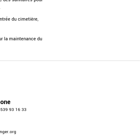
.
ntrée du cimetière,
our la maintenance du
hone
 539 93 16 33
nger.org