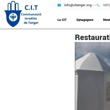
info@citanger.org
+212
La CIT
Synagogues
Mus
Restaurat