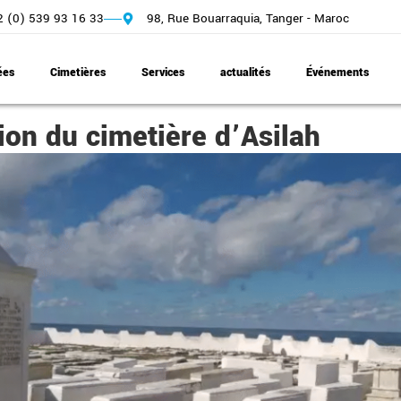
 (0) 539 93 16 33
98, Rue Bouarraquia, Tanger - Maroc
ées
Cimetières
Services
actualités
Événements
ion du cimetière d’Asilah