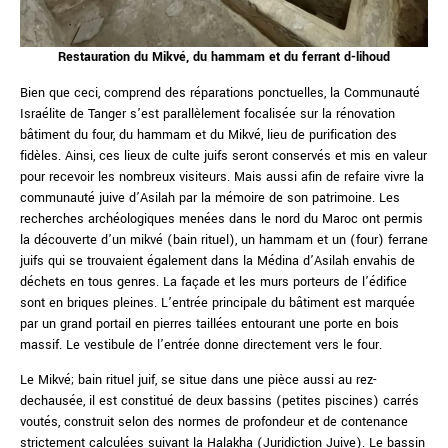
Restauration du Mikvé, du hammam et du ferrant d-lihoud
Bien que ceci, comprend des réparations ponctuelles, la Communauté
Israélite de Tanger s’est parallèlement focalisée sur la rénovation
bâtiment du four, du hammam et du Mikvé, lieu de purification des
fidèles. Ainsi, ces lieux de culte juifs seront conservés et mis en valeur
pour recevoir les nombreux visiteurs. Mais aussi afin de refaire vivre la
communauté juive d’Asilah par la mémoire de son patrimoine. Les
recherches archéologiques menées dans le nord du Maroc ont permis
la découverte d’un mikvé (bain rituel), un hammam et un (four) ferrane
juifs qui se trouvaient également dans la Médina d’Asilah envahis de
déchets en tous genres. La façade et les murs porteurs de l’édifice
sont en briques pleines. L’entrée principale du bâtiment est marquée
par un grand portail en pierres taillées entourant une porte en bois
massif. Le vestibule de l’entrée donne directement vers le four.
Le Mikvé; bain rituel juif, se situe dans une pièce aussi au rez-
dechausée, il est constitué de deux bassins (petites piscines) carrés
voutés, construit selon des normes de profondeur et de contenance
strictement calculées suivant la Halakha (Juridiction Juive). Le bassin